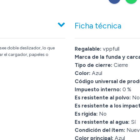
Ficha técnica
ee doble deslizador, lo que
Regalable:
vppfull
car el cargador, papeles o
Marca de la funda y carc
Tipo de cierre:
Cierre
Color:
Azul
Código universal de prod
Impuesto interno:
0 %
Es resistente al polvo:
No
Es resistente a los impac
Es rígida:
No
Es resistente al agua:
Sí
Condición del ítem:
Nuev
Color principal:
Azul