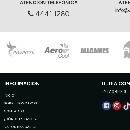
ATENCIÓN TELEFÓNICA
ATE
info@
4441 1280
INFORMACIÓN
ULTRA CO
EN LAS REDES
INICIO
SOBRE NOSOTROS
CONTACTO
¿DÓNDE ESTAMOS?
DATOS BANCARIOS