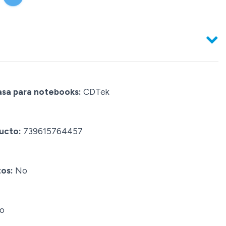
asa para notebooks:
CDTek
ucto:
739615764457
tos:
No
o