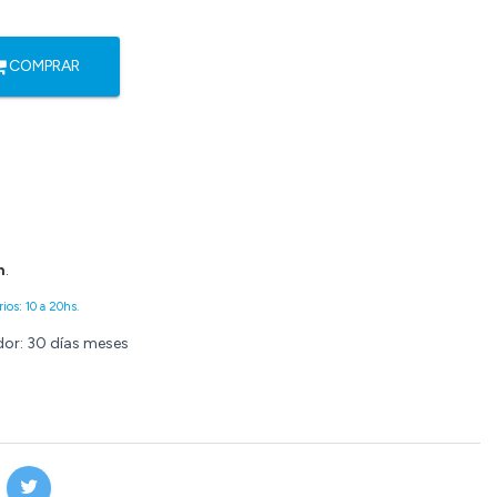
COMPRAR
n
.
ios: 10 a 20hs.
dor: 30 días meses