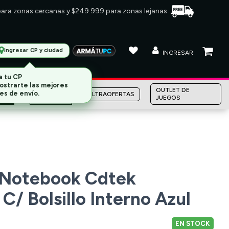
 para zonas cercanas y $249.999 para zonas lejanas
Ingresar CP y ciudad
INGRESAR
MARCAS
OUTLET DE
ULTRAOFERTAS
JUEGOS
 Notebook Cdtek
C/ Bolsillo Interno Azul
EN STOCK