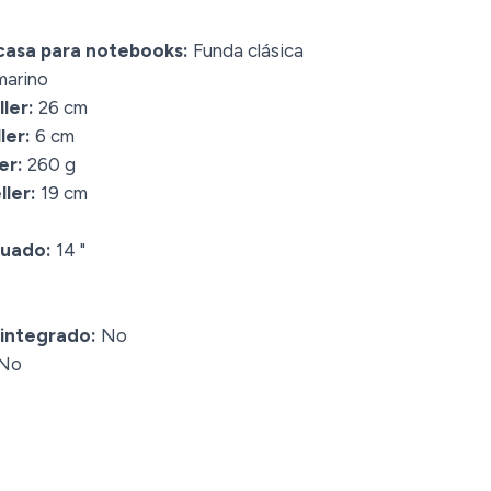
casa para notebooks:
Funda clásica
marino
ler:
26 cm
ler:
6 cm
er:
260 g
ler:
19 cm
cuado:
14 "
 integrado:
No
No