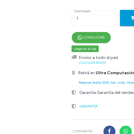
Cantidad
CONSULTAR
Llega en el día
Envíos a todo el país
¡CALCULAR ENVÍO!
Retirá en
Ultra Computació
Peatonal Arieta 3205, San Justo. Horar
Garantía Garantía del vende
GARANTÍA
COMPARTIR: