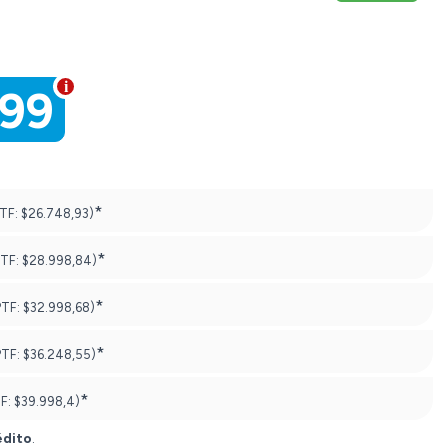
999
*
PTF:
$26.748,93)
*
PTF:
$28.998,84)
*
PTF:
$32.998,68)
*
PTF:
$36.248,55)
*
TF:
$39.998,4)
édito
.