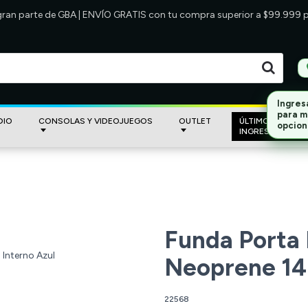
 gran parte de GBA | ENVÍO GRATIS con tu compra superior a $99.999
DIO
CONSOLAS Y VIDEOJUEGOS
OUTLET
ÚLTIMOS
INGRESOS
Funda Porta
Neoprene 14 
22568