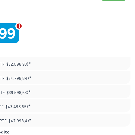
999
*
PTF:
$32.098,93)
*
PTF:
$34.798,84)
*
PTF:
$39.598,68)
*
TF:
$43.498,55)
*
(PTF:
$47.998,4)
édito
.