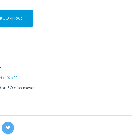
COMPRAR
n
.
ios: 10 a 20hs.
dor: 30 días meses