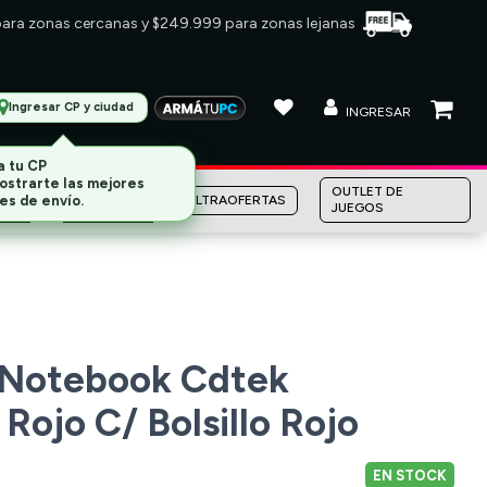
 para zonas cercanas y $249.999 para zonas lejanas
Ingresar CP y ciudad
INGRESAR
MARCAS
OUTLET DE
ULTRAOFERTAS
JUEGOS
 Notebook Cdtek
Rojo C/ Bolsillo Rojo
EN STOCK