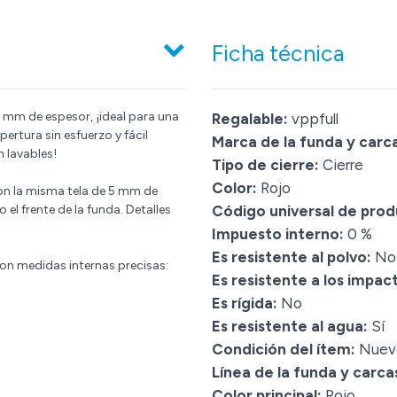
Ficha técnica
 mm de espesor, ¡ideal para una
Regalable:
vppfull
tura sin esfuerzo y fácil
Marca de la funda y carc
 lavables!
Tipo de cierre:
Cierre
Color:
Rojo
con la misma tela de 5 mm de
l frente de la funda. Detalles
Código universal de prod
Impuesto interno:
0 %
Es resistente al polvo:
No
con medidas internas precisas:
Es resistente a los impac
Es rígida:
No
Es resistente al agua:
Sí
Condición del ítem:
Nuev
Línea de la funda y carc
Color principal:
Rojo