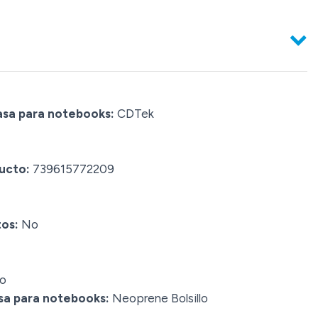
asa para notebooks:
CDTek
ucto:
739615772209
tos:
No
o
asa para notebooks:
Neoprene Bolsillo