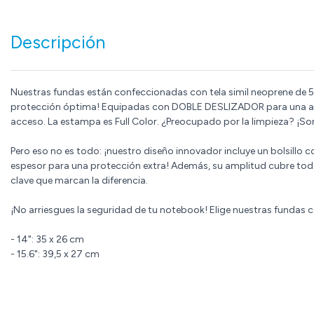
Descripción
Nuestras fundas están confeccionadas con tela simil neoprene de 5
protección óptima! Equipadas con DOBLE DESLIZADOR para una aper
acceso. La estampa es Full Color. ¿Preocupado por la limpieza? ¡Son
Pero eso no es todo: ¡nuestro diseño innovador incluye un bolsillo 
espesor para una protección extra! Además, su amplitud cubre todo e
clave que marcan la diferencia.
¡No arriesgues la seguridad de tu notebook! Elige nuestras fundas 
- 14": 35 x 26 cm
- 15.6": 39,5 x 27 cm