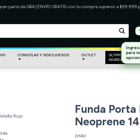
 gran parte de GBA | ENVÍO GRATIS con tu compra superior a $99.999
DIO
CONSOLAS Y VIDEOJUEGOS
OUTLET
ÚLTIMOS
INGRESOS
Funda Porta
Neoprene 14 
22582