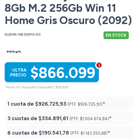
8Gb M.2 256Gb Win 11
Home Gris Oscuro (2092)
KLBMR-NB15RPG-R3
EN STOCK
$866.099
ULTRA
PRECIO
Precio sin impuestos nacionales: $783.800
1 cuota de
$926.725,93
*
(PTF:
$926.725,93)
3 cuotas de
$334.891,61
*
(PTF:
$1.004.674,84)
6 cuotas de
$190.541,78
*
(PTF:
$1.143.250,68)