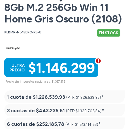
8Gb M.2 256Gb Win 11
Home Gris Oscuro (2108)
KLBMR-NB15EPG-R5-8
EN STOCK
$1.146.299
ULTRA
PRECIO
Precio sin impuestos nacionales: $1.037.375
1 cuota de
$1.226.539,93
*
(PTF:
$1.226.539,93)
3 cuotas de
$443.235,61
*
(PTF:
$1.329.706,84)
6 cuotas de
$252.185,78
*
(PTF:
$1.513.114,68)