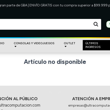
 gran parte de GBA | ENVÍO GRATIS con tu compra superior a $99.999
DIO
CONSOLAS Y VIDEOJUEGOS
OUTLET
ÚLTIMOS
INGRESOS
Artículo no disponible
NCIÓN AL PÚBLICO
ATENCIÓN A EMP
ultracomputacion.com
empresas@ultracomputa