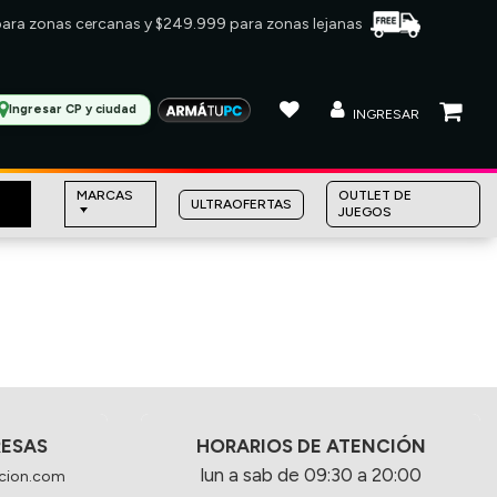
 para zonas cercanas y $249.999 para zonas lejanas
Ingresar CP y ciudad
INGRESAR
MARCAS
OUTLET DE
ULTRAOFERTAS
JUEGOS
RESAS
HORARIOS DE ATENCIÓN
lun a sab de 09:30 a 20:00
cion.com