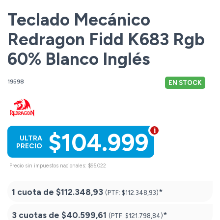
Teclado Mecánico
Redragon Fidd K683 Rgb
60% Blanco Inglés
19598
EN STOCK
$104.999
ULTRA
PRECIO
Precio sin impuestos nacionales: $95.022
1 cuota de
$112.348,93
*
(PTF:
$112.348,93)
3 cuotas de
$40.599,61
*
(PTF:
$121.798,84)