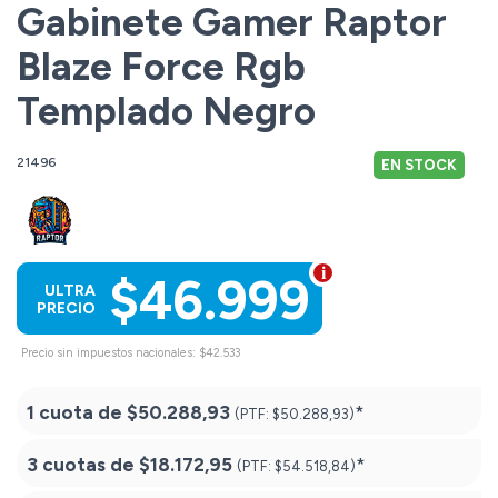
Gabinete Gamer Raptor
Blaze Force Rgb
Templado Negro
21496
EN STOCK
$46.999
ULTRA
PRECIO
Precio sin impuestos nacionales: $42.533
1 cuota de
$50.288,93
*
(PTF:
$50.288,93)
3 cuotas de
$18.172,95
*
(PTF:
$54.518,84)